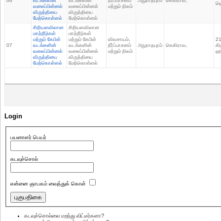
06
வடங்களின்
வடங்களின்
நீர்ப்பாசனம்
அநுராதபுரம்
‎கெகிராவ,
‎
வலைப்பின்னல்
வலைப்பின்னல்
மற்றும் நிலம்
விருத்தியை
விருத்தியை
மேற்கொள்ளல்
மேற்கொள்ளல்
சிறியளவிலான
சிறியளவிலான
மாற்றீடுகள்
மாற்றீடுகள்
மற்றும் கேபிள்
மற்றும் கேபிள்
விவசாயம்,
21
07
வடங்களின்
வடங்களின்
நீர்ப்பாசனம்
அநுராதபுரம்
‎கெகிராவ,
கி
வலைப்பின்னல்
வலைப்பின்னல்
மற்றும் நிலம்
ஹ
விருத்தியை
விருத்தியை
மேற்கொள்ளல்
மேற்கொள்ளல்
Login
பயனாளர் பெயர்
கடவுச்சொல்
என்னை ஞாபகம் வைத்துக் கொள்
கடவுச்சொல்லை மறந்து விட்டீர்களா?