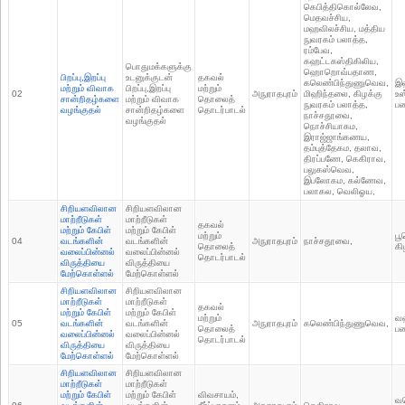
‎‎கெபித்தி‎கொல்‍லேவ,
‎மெதவச்சிய,
மஹவிலச்சிய, மத்திய
நுவரகம் பலாத்த,
ரம்பேவ,
கஹட்டகஸ்திகிலிய,
பொதுமக்களுக்கு
‎ஹொ‎றொவ்பதாண,
பிறப்பு,இறப்பு
உடனுக்குடன்
தகவல்
க‎லெண்பிந்துணு‎வெவ,
இ
மற்றும் விவாக
பிறப்பு,இறப்பு
மற்றும்
02
அநுராதபுரம்
மிஹிந்த‍லை, கிழக்கு
உ
சான்றிதழ்களை
மற்றும் விவாக
தொலைத்
நுவரகம் பலாத்த,
ப
வழங்குதல்
சான்றிதழ்களை
தொடர்பாடல்
நாச்சதூ‍வை,
வழங்குதல்
‎நொச்சியாகம,
இராஜ்ஜாங்கணய,
தம்புத்‍தேகம, தலாவ,
திரப்ப‍ணே, ‎கெகிராவ,
பலுகஸ்‎வெவ,
இப‍லோகம, கல்‍ணேவ,
பலாகல, ‎வெலிஓய,
சிறியளவிலான
சிறியளவிலான
மாற்றீடுகள்
மாற்றீடுகள்
தகவல்
மற்றும் கேபிள்
மற்றும் கேபிள்
மற்றும்
பூ
04
வடங்களின்
வடங்களின்
அநுராதபுரம்
நாச்சதூ‍வை,
தொலைத்
கி
வலைப்பின்னல்
வலைப்பின்னல்
தொடர்பாடல்
விருத்தியை
விருத்தியை
மேற்கொள்ளல்
மேற்கொள்ளல்
சிறியளவிலான
சிறியளவிலான
மாற்றீடுகள்
மாற்றீடுகள்
தகவல்
மற்றும் கேபிள்
மற்றும் கேபிள்
மற்றும்
வ
05
வடங்களின்
வடங்களின்
அநுராதபுரம்
க‎லெண்பிந்துணு‎வெவ,
தொலைத்
பண
வலைப்பின்னல்
வலைப்பின்னல்
தொடர்பாடல்
விருத்தியை
விருத்தியை
மேற்கொள்ளல்
மேற்கொள்ளல்
சிறியளவிலான
சிறியளவிலான
மாற்றீடுகள்
மாற்றீடுகள்
மற்றும் கேபிள்
மற்றும் கேபிள்
விவசாயம்,
வ