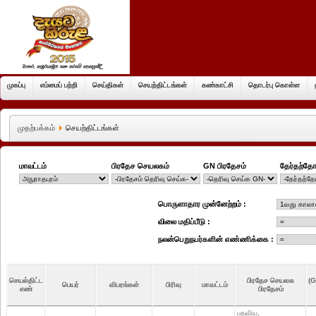
முகப்பு
எம்மைப் பற்றி
செய்திகள்
செயற்திட்டங்கள்
கண்காட்சி
தொடர்பு கொள்ள
முதற்பக்கம்
செயற்திட்டங்கள்
மாவட்டம்
பிரதேச செயலகம்
GN பிரதேசம்
தேர்தற்தோ
பொருளாதார முன்னேற்றம் :
விலை மதிப்பீடு :
நலன்பெறுநபர்களின் எண்ணிக்கை :
செயல்திட்ட
பிரதேச செயலக
(G
பெயர்
விபரங்கள்
பிரிவு
மாவட்டம்
எண்
பிரதேசம்
பதவிய,