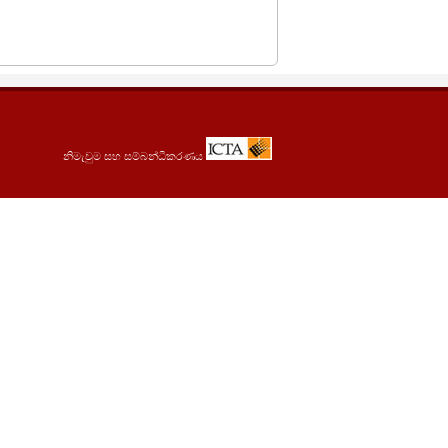
නිමැවුම සහ සම්බන්ධීකරණය