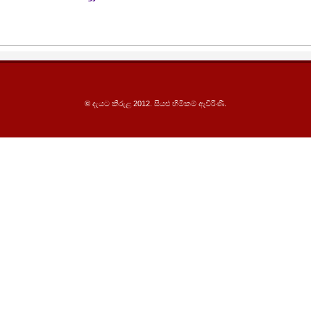
© දැයට කිරුළ 2012. සියළු හිමිකම් ඇවිරිණි.