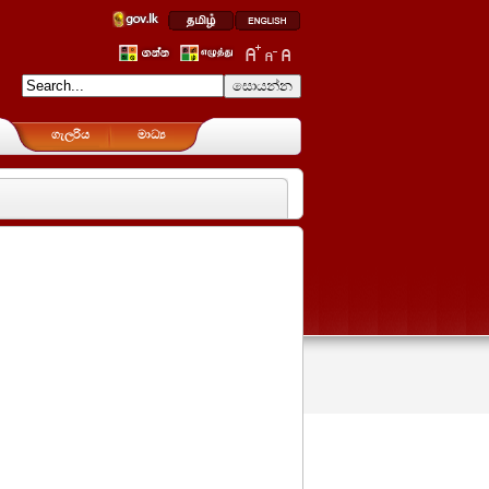
ගැලරිය
මාධ්‍ය