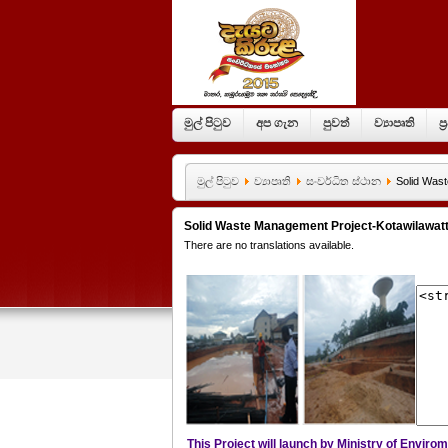
මුල් පිටුව
අප ගැන
පුවත්
ව්‍යාපෘති
ප
මුල් පිටුව
ව්‍යාපෘති
සංවර්ධිත ස්ථාන
Solid Wast
Solid Waste Management Project-Kotawilawat
There are no translations available.
This Project will launch by Ministry of Envir