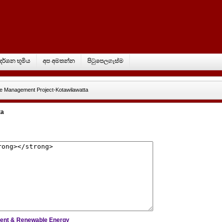
්‍රදර්ශන භූමිය
අප අමතන්න
පිටුපෙලගැස්ම
e Management Project-Kotawilawatta
ta
oment & Renewable Energy