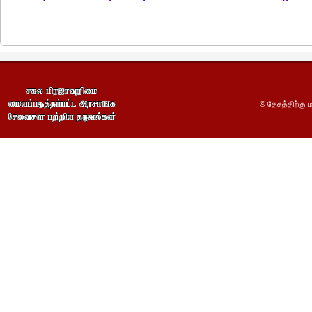
© தேசத்திற்கு ம