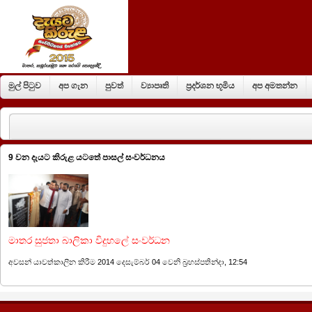
මුල් පිටුව
අප ගැන
පුවත්
ව්‍යාපෘති
ප්‍රදර්ශන භූමිය
අප අමතන්න
9 වන දැයට කිරුළ යටතේ පාසල් සංවර්ධනය
මාතර සුජතා බාලිකා විදුහලේ සංවර්ධන
අවසන් යාවත්කාලීන කිරීම 2014 දෙසැම්බර් 04 වෙනි බ්‍රහස්පතින්දා, 12:54