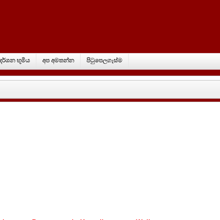
්‍රදර්ශන භූමිය
අප අමතන්න
පිටුපෙලගැස්ම