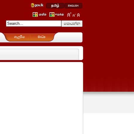
ගැලරිය
මාධ්‍ය