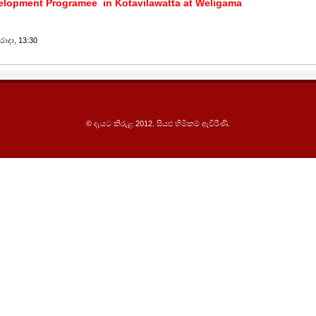
velopment Programee in Kotavilawatta at Weligama
ාදා, 13:30
© දැයට කිරුළ 2012. සියළු හිමිකම් ඇවිරිණි.