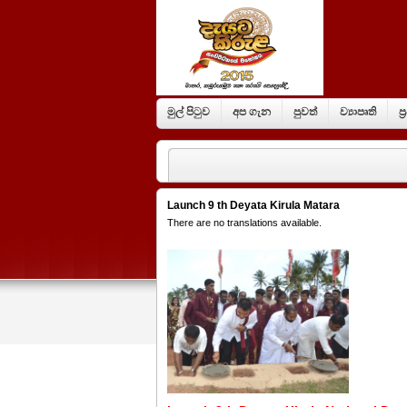
මුල් පිටුව
අප ගැන
පුවත්
ව්‍යාපෘති
ප
Launch 9 th Deyata Kirula Matara
There are no translations available.