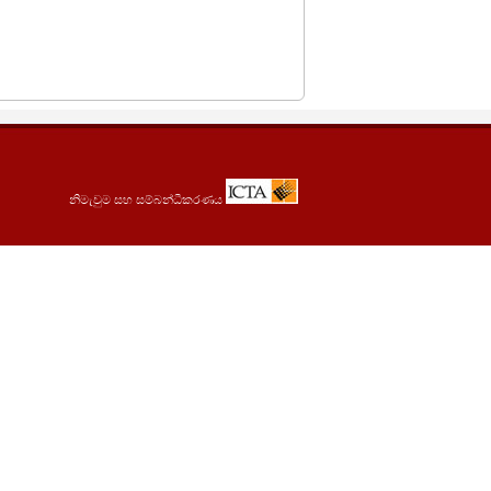
නිමැවුම සහ සම්බන්ධීකරණය