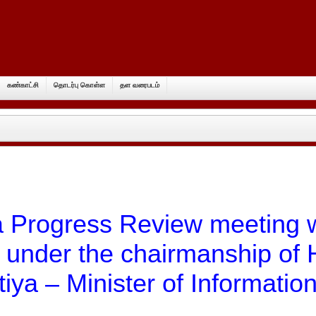
கண்காட்சி
தொடர்பு கொள்ள
தள வரைபடம்
a Progress Review meeting w
 under the chairmanship of 
iya – Minister of Informati