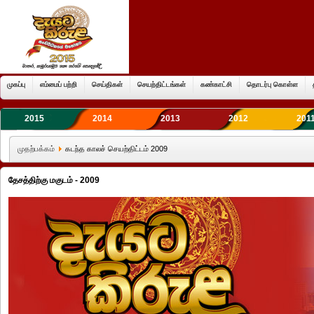
முகப்பு
எம்மைப் பற்றி
செய்திகள்
செயற்திட்டங்கள்
கண்காட்சி
தொடர்பு கொள்ள
2015
2014
2013
2012
201
முதற்பக்கம்
கடந்த காலச் செயற்திட்டம் 2009
தேசத்திற்கு மகுடம் - 2009