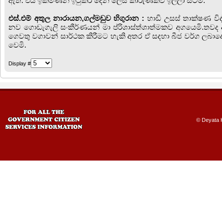
ඇත. එය ඉක්මණින් ඉටුකර දෙන ලෙස කාරුණිකව ඉල්ලා සිටිමි.
එස්.එම් අතුල නාරායන,ගල්මඩුව හිගුරාන
:
හාඩි උසස් තාක්ෂණ වි
නව ගොඩැගැලි සංකීර්ණයන් මා ප්රිශාස්ත්ශාත්මකව අගයෙමි.තවද
ගෙවතු වගාවන් සාර්ථක කිරීමට හැකි අතර ඒ සදහා බීජ වර්ග ලබ
වෙමි.
Display #
© Deyata K