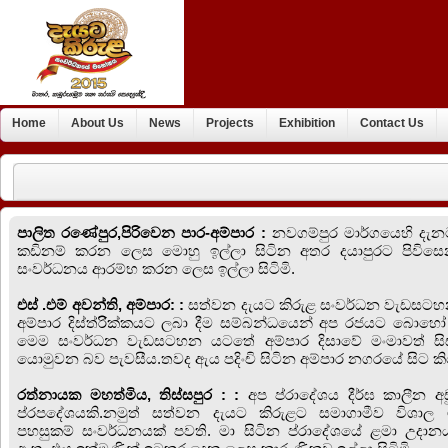
Home
About Us
News
Projects
Exhibition
Contact Us
පාලිත රණේපුර,පිරිවෙන පාර-අම්පාර
:
නවගම්පුර මාර්ගයෙහි දැනට 
කඩිනම් කරන ලෙස මොහු ඉල්ලා සිටින අතර දයාපුරට පිවිසෙන 
සංවර්ධනය ආරම්භ කරන ලෙස ඉල්ලා සිටිමි.
එස් .එම් අවන්ති, අම්පාර:
:
සත්වන දැයට කිරුළ සංවර්ධන වැඩසටහ
අම්පාර දිස්ත්රිික්කයට ලබා දීම සම්බන්ධයෙන් අප රජයට බොහෝ 
මෙම සංවර්ධන වැඩසටහන යටතේ අම්පාර දිසාවේ මංමාවත් සිඝ
යොමුවන බව පැවසීය.තවද ඇය පදිංචි සිටින අම්පාර නගරයේ සිට කි
රත්නායක මහත්මිය, තිස්සපුර :
:
අප ‍ප්රාදේශය දීර්ඝ කාලීන අ
ප්රපදේශයකි.නමුත් සත්වන දැයට කිරුළට සමාගාමීව විශාල 
පහසුකම් සංවර්ධනයක් පවති. මා සිටින ප්රාදේශයේ ළමා උද